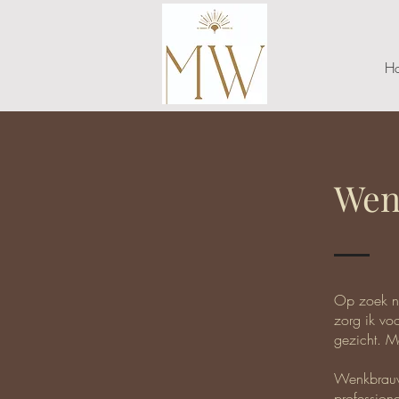
H
Wen
Op zoek na
zorg ik vo
gezicht. Me
​Wenkbrauw
profession