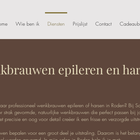
ome
Wie ben ik
Diensten
Prijslijst
Contact
Cadeaub
kbrauwen epileren en ha
ar professioneel wenkbrauwen epileren of harsen in Roden? Bij
or strak gevormde, natuurlijke wenkbrauwen die perfect passen bij 
t precisie en oog voor detail creëer ik een frisse en verzorgde uitstr
en bepalen voor een groot deel je uitstraling. Daarom is het belang
eel worden gevormd. In mijn salon in Roden help ik je met: