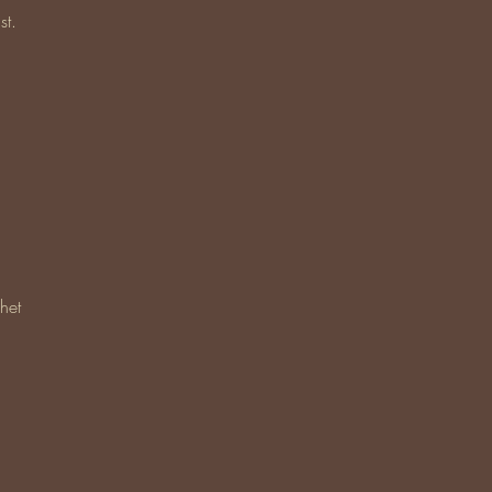
st.
het