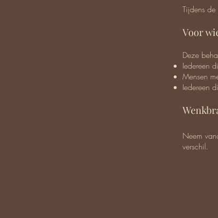
Tijdens de
Voor wi
Deze behan
Iedereen d
Mensen met
Iedereen di
Wenkbra
Neem vanda
verschil.