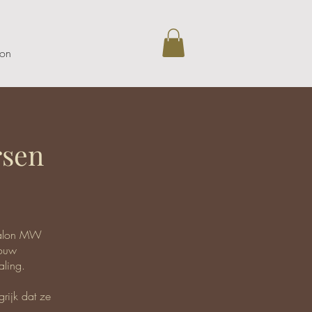
on
rsen
 Salon MW
jouw
aling.
rijk dat ze