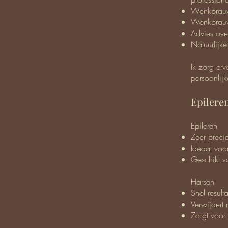
Wenkbrauw
Wenkbrauw
Advies ove
Natuurlijke
Ik zorg er
persoonlijke
Epileren
Epileren
Zeer preci
Ideaal voo
Geschikt v
Harsen
Snel result
Verwijdert 
Zorgt voor 