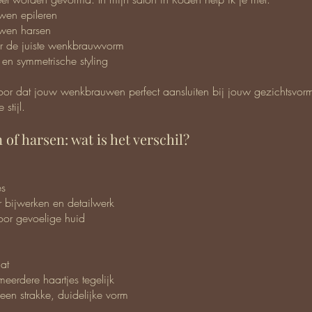
en epileren
en harsen
r de juiste wenkbrauwvorm
 en symmetrische styling
voor dat jouw wenkbrauwen perfect aansluiten bij jouw gezichtsvor
 stijl.
 of harsen: wat is het verschil?
es
r bijwerken en detailwerk
oor gevoelige huid
aat
meerdere haartjes tegelijk
een strakke, duidelijke vorm