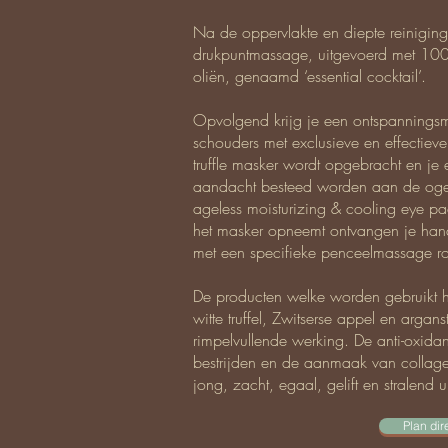
Na de oppervlakte en diepte reiniging
drukpuntmassage, uitgevoerd met 100%
oliën, genaamd ‘essential cocktail’.
Opvolgend krijg je een ontspanningsm
schouders met exclusieve en effectie
truffle masker wordt opgebracht en je ee
aandacht besteed worden aan de oge
ageless moisturizing & cooling eye pa
het masker opneemt ontvangen je hand
met een specifieke penceelmassage r
De producten welke worden gebruikt 
witte truffel, Zwitserse appel en arg
rimpelvullende werking. De anti-oxidan
bestrijden en de aanmaak van collage
jong, zacht, egaal, gelift en stralend ui
Plan dir