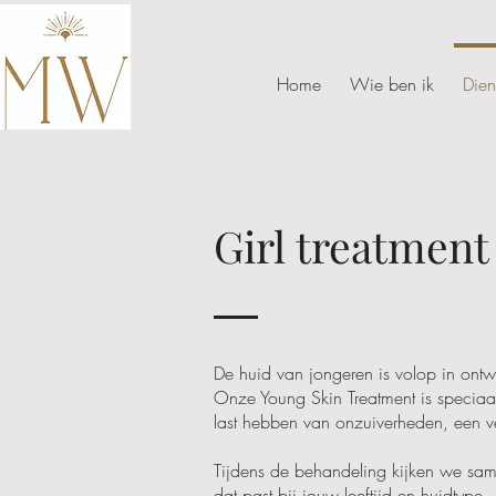
Home
Wie ben ik
Dien
Girl treatment
De huid van jongeren is volop in ontw
Onze Young Skin Treatment is speciaa
last hebben van onzuiverheden, een ve
Tijdens de behandeling kijken we same
dat past bij jouw leeftijd en huidtype